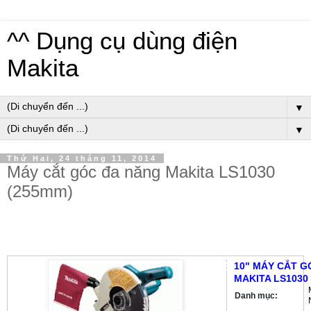
^^ Dụng cụ dùng điện
Makita
▼
▼
Thứ Hai, 24 tháng 11, 2014
Máy cắt góc đa năng Makita LS1030
(255mm)
DỤNG CỤ DÙNG ĐIỆN » MÁY CẮT GÓC ĐA NĂNG »
10" MÁY CẮT G
MÁY CẮT GÓC ĐA NĂNG MAKITA LS1030 (255MM)
MAKITA LS1030
Danh mục: