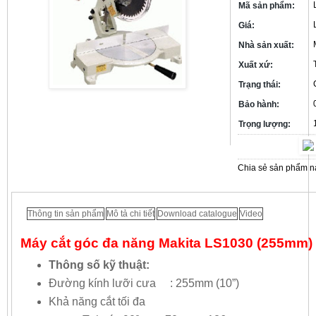
Mã sản phẩm:
Giá:
Nhà sản xuất:
Xuất xứ:
Trạng thái:
Bảo hành:
Trọng lượng:
Chia sẻ sản phẩm n
S
S
S
S
h
h
h
h
a
a
a
a
r
r
r
r
Thông tin sản phẩm
Mô tả chi tiết
Download catalogue
Video
e
e
e
e
o
o
o
o
Máy cắt góc đa năng Makita LS1030 (255mm)
n
n
n
n
f
y
g
t
Thông số kỹ thuật:
a
a
o
w
c
h
o
i
Đường kính lưỡi cưa : 255mm (10”)
e
o
g
t
Khả năng cắt tối đa
b
o
l
t
o
m
e
e